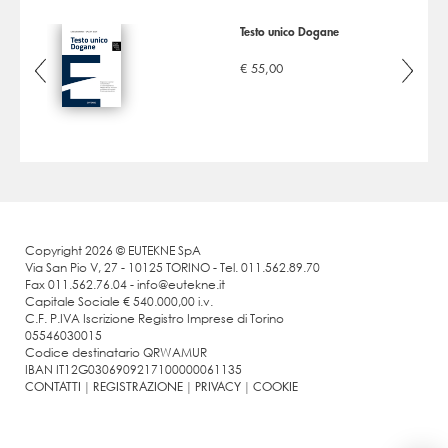
Testo unico Dogane
AP
€ 55,00
Copyright 2026 © EUTEKNE SpA
Via San Pio V, 27 - 10125 TORINO - Tel. 011.562.89.70
Fax 011.562.76.04 - info@eutekne.it
Capitale Sociale € 540.000,00 i.v.
C.F. P.IVA Iscrizione Registro Imprese di Torino
05546030015
Codice destinatario QRWAMUR
IBAN IT12G0306909217100000061135
CONTATTI
|
REGISTRAZIONE
|
PRIVACY
|
COOKIE