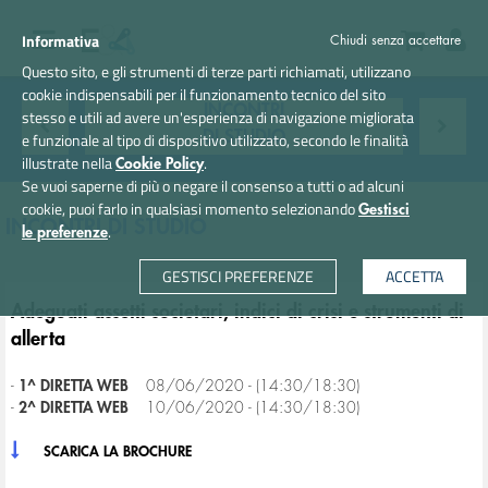
Informativa
Chiudi senza accettare
Questo sito, e gli strumenti di terze parti richiamati, utilizzano
cookie indispensabili per il funzionamento tecnico del sito
INCONTRI
stesso e utili ad avere un'esperienza di navigazione migliorata
DI STUDIO
e funzionale al tipo di dispositivo utilizzato, secondo le finalità
illustrate nella
.
Cookie Policy
Se vuoi saperne di più o negare il consenso a tutti o ad alcuni
cookie, puoi farlo in qualsiasi momento selezionando
Gestisci
INCONTRI DI STUDIO
.
le preferenze
GESTISCI PREFERENZE
ACCETTA
Adeguati assetti societari, indici di crisi e strumenti di
allerta
-
1^ DIRETTA WEB
08/06/2020 - (14:30/18:30)
-
2^ DIRETTA WEB
10/06/2020 - (14:30/18:30)
SCARICA LA BROCHURE