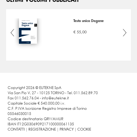
Testo unico Dogane
AP
€ 55,00
Copyright 2026 © EUTEKNE SpA
Via San Pio V, 27 - 10125 TORINO - Tel. 011.562.89.70
Fax 011.562.76.04 - info@eutekne.it
Capitale Sociale € 540.000,00 i.v.
C.F. P.IVA Iscrizione Registro Imprese di Torino
05546030015
Codice destinatario QRWAMUR
IBAN IT12G0306909217100000061135
CONTATTI
|
REGISTRAZIONE
|
PRIVACY
|
COOKIE