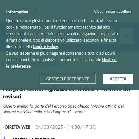
Informativa
Chiudi senza accettare
Questo sito, e gli strumenti di terze parti richiamati, utilizzano
cookie indispensabili per il funzionamento tecnico del sito
INCONTRI
stesso e utili ad avere un'esperienza di navigazione migliorata
DI STUDIO
e funzionale al tipo di dispositivo utilizzato, secondo le finalità
illustrate nella
.
Cookie Policy
Se vuoi saperne di più o negare il consenso a tutti o ad alcuni
cookie, puoi farlo in qualsiasi momento selezionando
Gestisci
INCONTRI DI STUDIO
.
le preferenze
GESTISCI PREFERENZE
ACCETTA
Adeguati assetti, vigilanza dei sindaci e verifiche dei
revisori
Questo evento fa parte del Percorso Specialistico "Nuove attività dei
sindaci e revisori nella crisi d’impresa"
- scopri
-
DIRETTA WEB
24/03/2025 - (14:30/17:30)