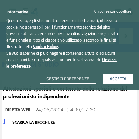
Informativa
Chiudi senza accettare
Questo sito, e gli strumenti di terze parti richiamati, utilizzano
cookie indispensabili per il funzionamento tecnico del sito
INCONTRI
stesso e utili ad avere un'esperienza di navigazione migliorata
DI STUDIO
e funzionale al tipo di dispositivo utilizzato, secondo le finalità
illustrate nella
.
Cookie Policy
Se vuoi saperne di più o negare il consenso a tutti o ad alcuni
cookie, puoi farlo in qualsiasi momento selezionando
Gestisci
INCONTRI DI STUDIO
.
le preferenze
GESTISCI PREFERENZE
ACCETTA
Attestazioni speciali e contenuto della relazione del
professionista indipendente
-
DIRETTA WEB
24/06/2024 - (14:30/17:30)
SCARICA LA BROCHURE