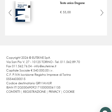
Testo unico Dogane
AP
€ 55,00
Copyright 2026 © EUTEKNE SpA
Via San Pio V, 27 - 10125 TORINO - Tel. 011.562.89.70
Fax 011.562.76.04 - info@eutekne.it
Capitale Sociale € 540.000,00 i.v.
C.F. P.IVA Iscrizione Registro Imprese di Torino
05546030015
Codice destinatario QRWAMUR
IBAN IT12G0306909217100000061135
CONTATTI
|
REGISTRAZIONE
|
PRIVACY
|
COOKIE